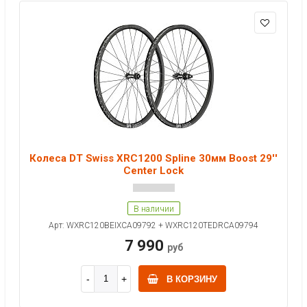
Колеса DT Swiss XRC1200 Spline 30мм Boost 29''
Center Lock
В наличии
Арт: WXRC120BEIXCA09792 + WXRC120TEDRCA09794
7 990
руб
В КОРЗИНУ