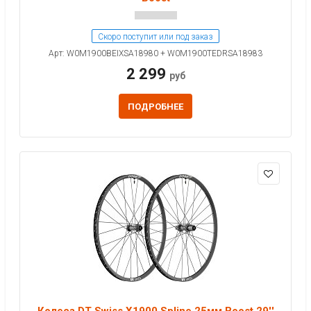
Скоро поступит или под заказ
Арт: W0M1900BEIXSA18980 + W0M1900TEDRSA18983
2 299
руб
ПОДРОБНЕЕ
Колеса DT Swiss X1900 Spline 25мм Boost 29''