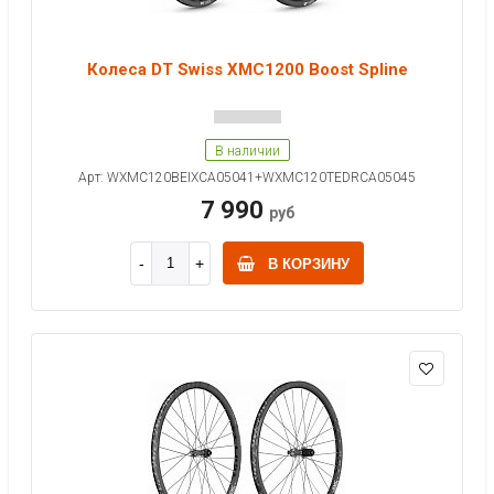
Колеса DT Swiss XMC1200 Boost Spline
В наличии
Арт: WXMC120BEIXCA05041+WXMC120TEDRCA05045
7 990
руб
В КОРЗИНУ