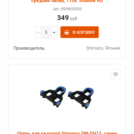
средняя лапка, 11ск. Shadow RD
Арт: IRDR8000GS
349
руб
В КОРЗИНУ
Производитель:
Shimano, Япония
Шипы для педалей Shimano SM-SH12, синие