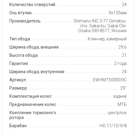
Количество отверстий
24
Ось втулки
9х135мм
Производитель
Shimano INC 3-77 Oimatsu-
cho, Sakai-ku, Sakai City,
Osaka 590-8577, Япония
Тип обода
Клинчер, камерный
Ширина обода, внешняя
29,6
Высота обода
21
Гарантия
2 года
Ширина обода, внутренняя
24
Артикул
EWHMT500RD9C
Размерр
29"
Комплектация колес
заднее
Предназначение колес
МТБ
Крепление тормозного
центрлок
ротора
Барабан
HG 11/10/9/8