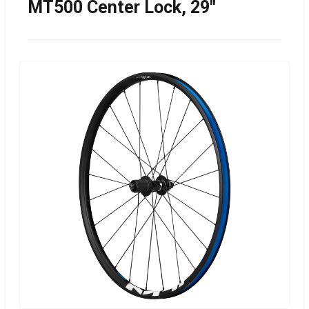
MT500 Center Lock, 29''