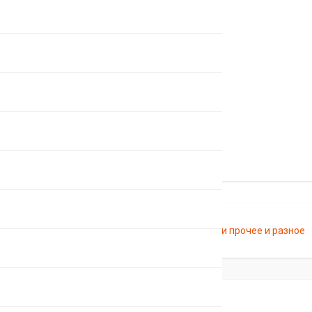
Главная
Каталог
Цепи
Цепи прочее и разное
Цепи прочее и разное