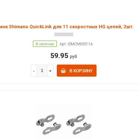
мок Shimano QuickLink для 11 скоростных HG цепей, 2шт.
В наличии
Арт: ISMCN90011A
59.95
руб
В КОРЗИНУ