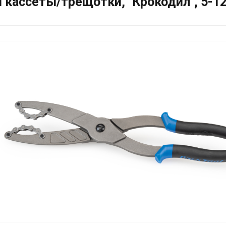
я кассеты/трещотки, "Крокодил", 5-12