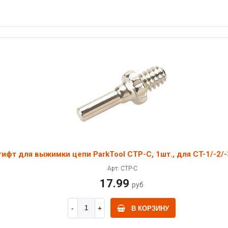
ифт для выжимки цепи ParkTool CTP-C, 1шт., для CT-1/-2/-
Арт: CTP-C
17.99
руб
В КОРЗИНУ