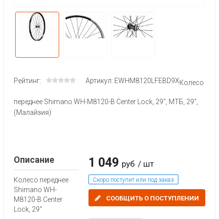
Рейтинг:
Артикул: EWHM8120LFEBD9X
Колесо
переднее Shimano WH-M8120-B Center Lock, 29'', МТБ, 29",
(Малайзия)
Описание
1 049
руб
/ шт
Колесо переднее
Скоро поступит или под заказ
Shimano WH-
СООБЩИТЬ О ПОСТУПЛЕНИИ
M8120-B Center
Lock, 29''