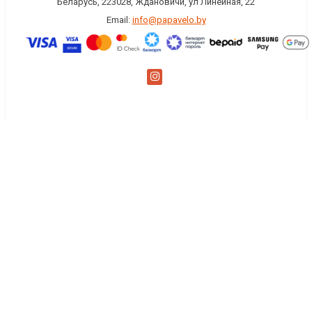
Беларусь, 223028, Ждановичи, ул Линейная, 22
Email:
info@papavelo.by
×
Заказать обратный звонок
Имя
*
Телефон
Комментарий