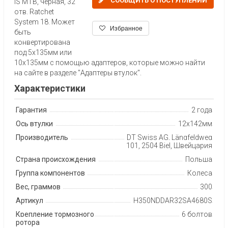
СООБЩИТЬ О ПОСТУПЛЕНИИ
IS MTB, черная, 32
отв. Ratchet
System 18. Может
Избранное
быть
конвертирована
под 5х135мм или
10х135мм с помощью адаптеров, которые можно найти
на сайте в разделе "Адаптеры втулок".
Характеристики
Гарантия
2 года
Ось втулки
12х142мм
Производитель
DT Swiss AG, Längfeldweg
101, 2504 Biel, Швейцария
Страна происхождения
Польша
Группа компонентов
Колеса
Вес, граммов
300
Артикул
H350NDDAR32SA4680S
Крепление тормозного
6 болтов
ротора