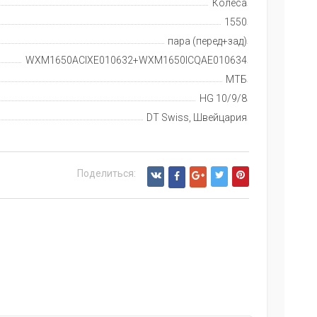
Колеса
1550
пара (перед+зад)
WXM1650ACIXE010632+WXM1650ICQAE010634
МТБ
HG 10/9/8
DT Swiss, Швейцария
Поделиться: