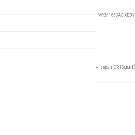
Рейтинг:
Артикул: WXM1650ACIXE0
Производитель
Описание
Колеса DT Swiss XM1650 15мм, серые QR15мм-
Характеристики
Гарантия
Производитель
Страна происхождения