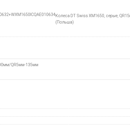
10632+WXM1650ICQAE010634
Колеса DT Swiss XM1650, серые, QR1
(Польша)
100мм/QR5мм-135мм