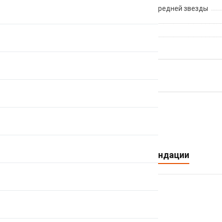
Количество скоростей для передней звезды
BCD
Производитель
ВЕРНУТЬСЯ НАЗАД
Персональные рекомендации