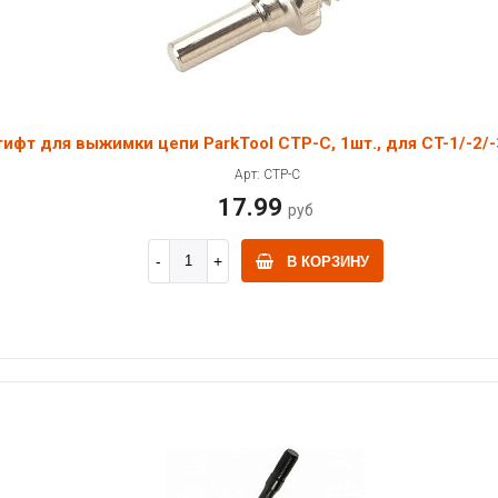
ифт для выжимки цепи ParkTool CTP-C, 1шт., для CT-1/-2/-
Арт: CTP-C
17.99
руб
В КОРЗИНУ