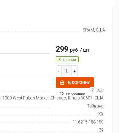
SRAM, США
299
руб
/ шт
В наличии
В КОРЗИНУ
2 года
Избранное
 1000 West Fulton Market, Chicago, Illinois 60607, США
Тайвань
XX
11.6215.188.150
39