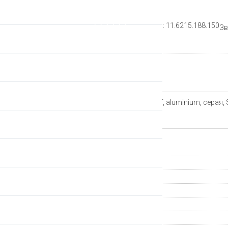
Рейтинг:
Артикул: 11.6215.188.150
Зв
Производитель
Описание
Звезда передняя SRAM XX 39T, aluminium, серая, 
Характеристики
Гарантия
Производитель
Страна происхождения
Группа компонентов
Артикул
Количество зубов