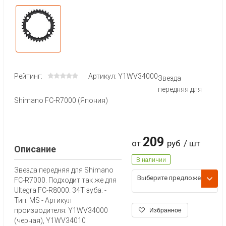
Рейтинг:
Артикул: Y1WV34000
Звезда
передняя для
Shimano FC-R7000 (Япония)
209
от
руб
/ шт
Описание
В наличии
Звезда передняя для Shimano
Выберите предложени
FC-R7000. Подходит так же для
е
Ultegra FC-R8000. 34T зуба: -
Тип: MS - Артикул
производителя: Y1WV34000
Избранное
(черная), Y1WV34010