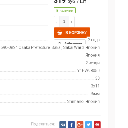
319
руб
/ шт
В наличии
В КОРЗИНУ
2 года
Избранное
 590-0824 Osaka Prefecture, Sakai, Sakai Ward, Япония
Япония
Звезды
Y1PW98050
30
3x11
96мм
Shimano, Япония
Поделиться: