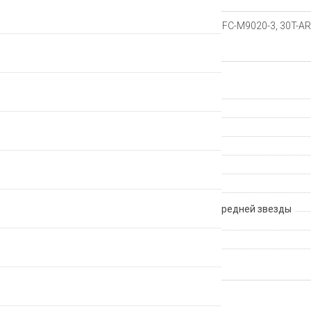
Звезда передняя для Shimano FC-M9020-3, 30T-AR
Характеристики
Гарантия
Производитель
Страна происхождения
Группа компонентов
Артикул
Количество зубов
Количество скоростей для передней звезды
BCD
Производитель
ВЕРНУТЬСЯ НАЗАД