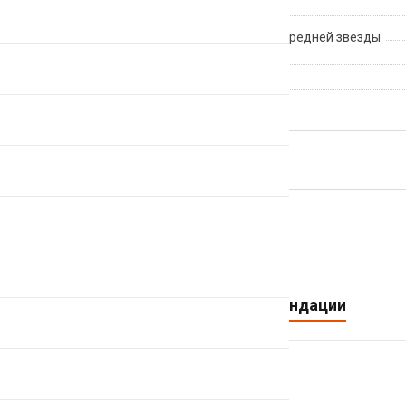
Количество зубов
Количество скоростей для передней звезды
BCD
Производитель
ВЕРНУТЬСЯ НАЗАД
Персональные рекомендации