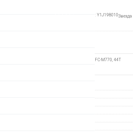
Рейтинг:
Артикул: Y1J198010
Звезда
Производитель
Описание
Звезда передняя для Shimano FC-M770, 44T
Характеристики
Страна происхождения
Группа компонентов
Производитель
Гарантия
Вес, граммов
Артикул