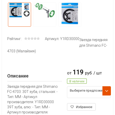
Рейтинг:
Артикул: Y1RD30000
Звезда передняя
для Shimano FC-
4703 (Малайзия)
119
от
руб
/ шт
Описание
В наличии
Звезда передняя для Shimano
Выберите предложени
FC-4703. 30T зуба, стальная: -
е
Тип: MM - Артикул
производителя: Y1RD30000
39T зуба, алю: - Тип: MM -
Избранное
Артикул производителя: