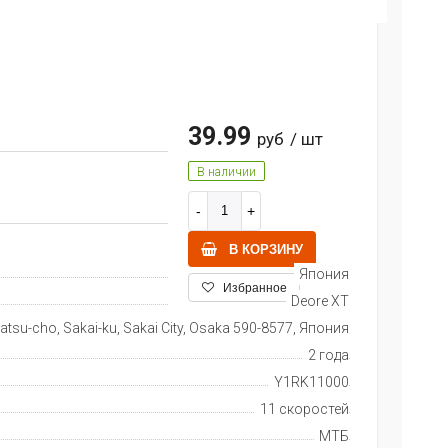
39.99
руб
/ шт
В наличии
В КОРЗИНУ
Япония
Избранное
Deore XT
tsu-cho, Sakai-ku, Sakai City, Osaka 590-8577, Япония
2 года
Y1RK11000
11 скоростей
МТБ