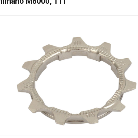
himano M8000, 11T