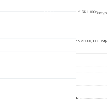
Рейтинг:
Артикул: Y1RK11000
Звезда
Описание
Звезда для кассеты XT, Shimano M8000, 11T. Под
Характеристики
Страна происхождения
Группа компонентов
Производитель
Гарантия
Артикул
Количество скоростей кассеты
Тип кассеты