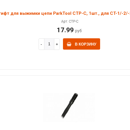
ифт для выжимки цепи ParkTool CTP-C, 1шт., для CT-1/-2/-
Арт: CTP-C
17.99
руб
В КОРЗИНУ