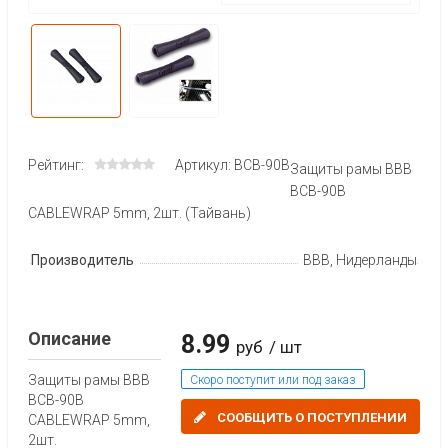
Рейтинг:
Артикул: BCB-90B
Защиты рамы BBB
BCB-90B
CABLEWRAP 5mm, 2шт. (Тайвань)
Производитель
BBB, Нидерланды
Описание
8.99
руб
/ шт
Защиты рамы BBB
Скоро поступит или под заказ
BCB-90B
СООБЩИТЬ О ПОСТУПЛЕНИИ
CABLEWRAP 5mm,
2шт.