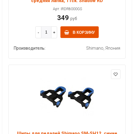
средняя лапка, 11ск. Shadow RD
Арт: IRDR8000GS
349
руб
В КОРЗИНУ
Производитель:
Shimano, Япония
Шипы для педалей Shimano SM-SH12, синие