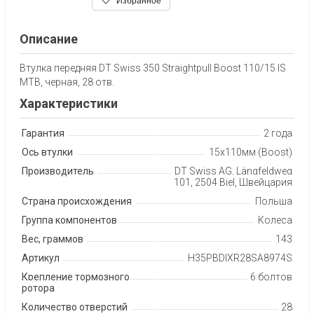
Избранное
Описание
Втулка передняя DT Swiss 350 Straightpull Boost 110/15 IS
MTB, черная, 28 отв.
Характеристики
Гарантия
2 года
Ось втулки
15х110мм (Boost)
Производитель
DT Swiss AG, Längfeldweg
101, 2504 Biel, Швейцария
Страна происхождения
Польша
Группа компонентов
Колеса
Вес, граммов
143
Артикул
H35PBDIXR28SA8974S
Крепление тормозного
6 болтов
ротора
Количество отверстий
28