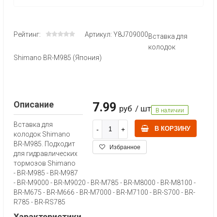
Рейтинг:
Артикул: Y8J709000
Вставка для
колодок
Shimano BR-M985 (Япония)
Описание
7.99
руб
/ шт
В наличии
Вставка для
В КОРЗИНУ
колодок Shimano
BR-M985. Подходит
Избранное
для гидравлических
тормозов Shimano
- BR-M985 - BR-M987
- BR-M9000 - BR-M9020 - BR-M785 - BR-M8000 - BR-M8100 -
BR-M675 - BR-M666 - BR-M7000 - BR-M7100 - BR-S700 - BR-
R785 - BR-RS785
Характеристики