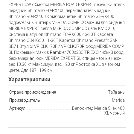
EXPERT CW обмотка MERIDA ROAD EXPERT переключатель
передний Shimano FD-RX400 переключатель задний
Shimano RD-RX400 Комбоманетки Shimano ST-RX400
подседельный штырь MERIDA COMP CC зажим для сиденья
MERIDA EXPERT седло MERIDA COMP CC цепь КМС Х10
Система шатунов Shimano FC-RX600 46-30T Кассета
Shimano CS-HG50 11-36T Каретка Shimano Pressfit SM-
BB71 Втулки VP CLK170F / VP CLK270R обод MERIDA COMP
SL Покрышки Maxxis Rambler 700x38C TR EXO гибкий корд,
бескамерная, оси MERIDA EXPERT SL спицы Черные нерж.
вес 10,36 кг Максимум. вес 120 кг Ростовка XL в черном
цвете. Для 187–199 см.
Характеристики
Страна происхождения
Тайвань
Производитель
Merida
Артикул
Велосипед Merida Silex 400
XL черный