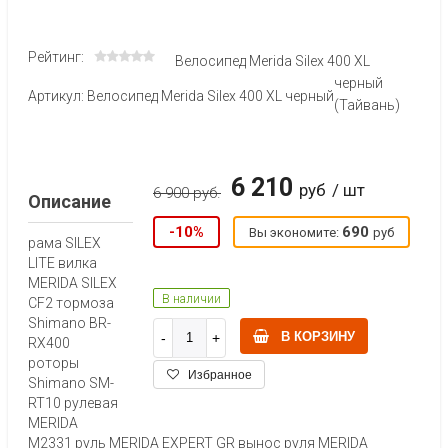
Рейтинг:
Велосипед Merida Silex 400 XL
черный
Артикул: Велосипед Merida Silex 400 XL черный
(Тайвань)
6 210
руб
/ шт
6 900 руб.
Описание
-10%
690
Вы экономите:
руб
рама SILEX
LITE вилка
MERIDA SILEX
В наличии
CF2 тормоза
Shimano BR-
В КОРЗИНУ
RX400
роторы
Избранное
Shimano SM-
RT10 рулевая
MERIDA
M2331 руль MERIDA EXPERT GR вынос руля MERIDA