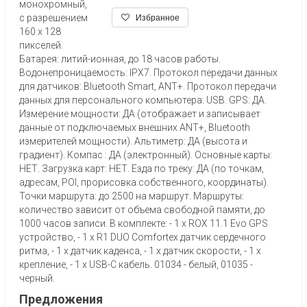
монохромный,
с разрешением
Избранное
160 x 128
пикселей.
Батарея: литий-ионная, до 18 часов работы.
Водонепроницаемость: IPX7. Протокол передачи данных
для датчиков: Bluetooth Smart, ANT+. Протокол передачи
данных для персонального компьютера: USB. GPS: ДА.
Измерение мощности: ДА (отображает и записывает
данные от подключаемых внешних ANT+, Bluetooth
измерителей мощности). Альтиметр: ДА (высота и
градиент). Компас : ДА (электронный). Основные карты:
НЕТ. Загрузка карт: НЕТ. Езда по треку: ДА (по точкам,
адресам, POI, прорисовка собственного, координаты).
Точки маршрута: до 2500 на маршрут. Маршруты:
количество зависит от объема свободной памяти, до
1000 часов записи. В комплекте: - 1 x ROX 11.1 Evo GPS
устройство, - 1 x R1 DUO Comfortex датчик сердечного
ритма, - 1 x датчик каденса, - 1 x датчик скорости, - 1 x
крепление, - 1 x USB-C кабель. 01034 - белый, 01035 -
черный.
Предложения