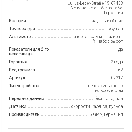
Julius-Leber-Straße 15, 67433
Neustadt an der Weinstraße,
Германия
Калории
за день и общие
Температура
текущая
Альтиметр
высота над у.м., градиент,
%, набор высот
Показатели для 2-го
да
велосипеда
Гарантия
2 года
Вес, граммов
62
Артикул
02317
Тип устройства
велокомпьютер с
пульсометром
Передача данных
беспроводной
Датчики
скорости, каденса, пульса
Производитель
SIGMA, Германия