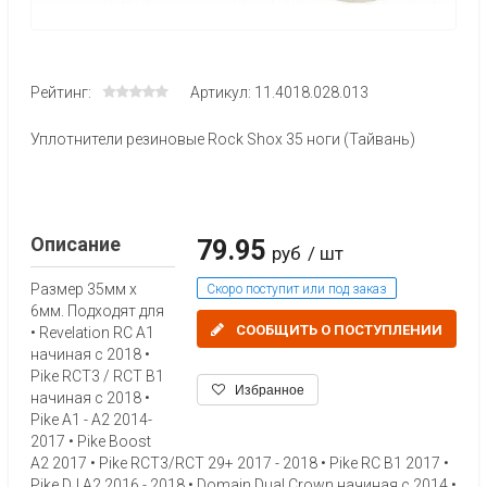
Рейтинг:
Артикул: 11.4018.028.013
Уплотнители резиновые Rock Shox 35 ноги (Тайвань)
Описание
79.95
руб
/ шт
Размер 35мм x
Скоро поступит или под заказ
6мм. Подходят для
СООБЩИТЬ О ПОСТУПЛЕНИИ
• Revelation RC A1
начиная с 2018 •
Pike RCT3 / RCT B1
Избранное
начиная с 2018 •
Pike A1 - A2 2014-
2017 • Pike Boost
A2 2017 • Pike RCT3/RCT 29+ 2017 - 2018 • Pike RC B1 2017 •
Pike DJ A2 2016 - 2018 • Domain Dual Crown начиная с 2014 •