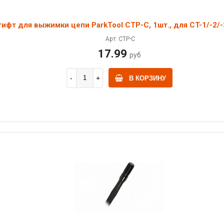
ифт для выжимки цепи ParkTool CTP-C, 1шт., для CT-1/-2/-
Арт: CTP-C
17.99
руб
В КОРЗИНУ