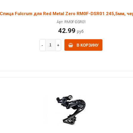
Спица Fulcrum для Red Metal Zero RM0F-DSR01 245,5мм, че
Арт: RM0F-DSR01
42.99
руб
В КОРЗИНУ