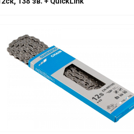
ск, 138 зв. + QuickLink