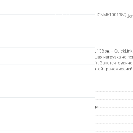
Рейтинг:
Артикул: ICNM6100138Q
Цеп
Описание
Цепь Shimano CN-M6100, 12ск, 138 зв. + QuickLi
переключение передач и меньшая нагрузка на п
DYNAMIC CHAIN ENGAGEMENT+. Запатентованная 
Совместимость с 12-ступенчатой трансмиссией
Характеристики
Страна происхождения
Группа компонентов
Количество скоростей привода
Производитель
Гарантия
Артикул