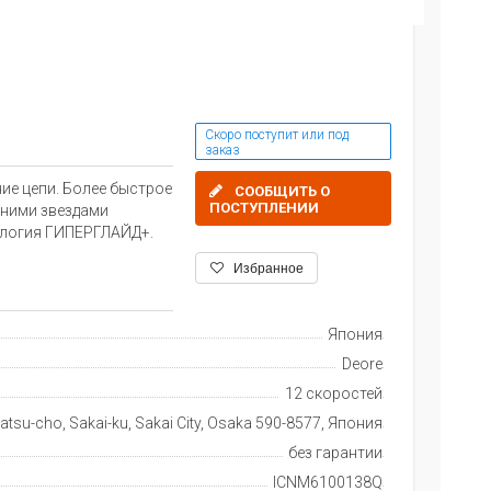
Скоро поступит или под
заказ
ние цепи. Более быстрое
СООБЩИТЬ О
ПОСТУПЛЕНИИ
дними звездами
ология ГИПЕРГЛАЙД+.
Избранное
Япония
Deore
12 скоростей
tsu-cho, Sakai-ku, Sakai City, Osaka 590-8577, Япония
без гарантии
ICNM6100138Q