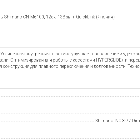
ь Shimano CN-M6100, 12ск, 138 зв. + QuickLink (Япония)
nk Удлиненная внутренняя пластина улучшает направление и удержа
едали. Оптимизирован для работы с кассетами HYPERGLIDE+ и пере
конструкция для плавного переключения и долговечности. Техн
.
Shimano INC 3-77 Oima