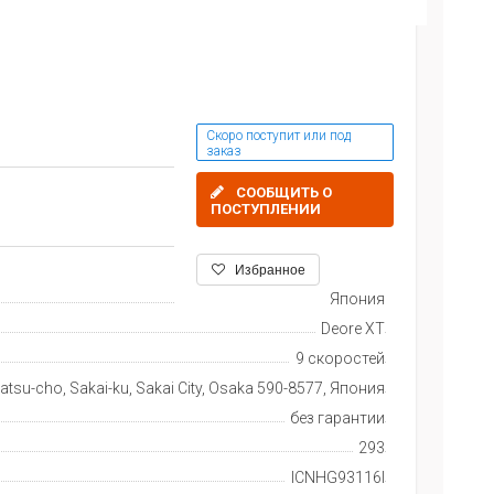
Скоро поступит или под
заказ
СООБЩИТЬ О
ПОСТУПЛЕНИИ
Избранное
Япония
Deore XT
9 скоростей
tsu-cho, Sakai-ku, Sakai City, Osaka 590-8577, Япония
без гарантии
293
ICNHG93116I