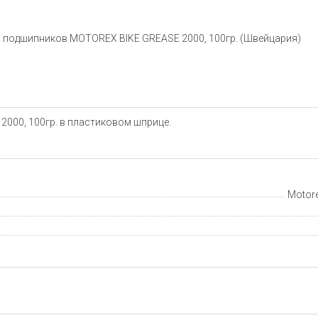
я подшипников MOTOREX BIKE GREASE 2000, 100гр. (Швейцария)
000, 100гр. в пластиковом шприце.
Motore