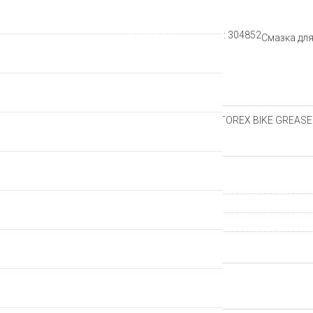
Рейтинг:
Артикул: 304852
Смазка дл
Описание
Смазка для подшипников MOTOREX BIKE GREASE 2
Характеристики
Производитель
Страна происхождения
Артикул
ВЕРНУТЬСЯ НАЗАД