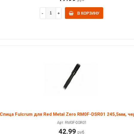
В КОРЗИНУ
Спица Fulcrum для Red Metal Zero RM0F-DSR01 245,5мм, че
Арт: RM0F-DSR01
42.99
руб