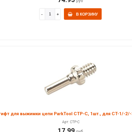
руб
В КОРЗИНУ
ифт для выжимки цепи ParkTool CTP-C, 1шт., для CT-1/-2/-
Арт: CTP-C
17.99
руб