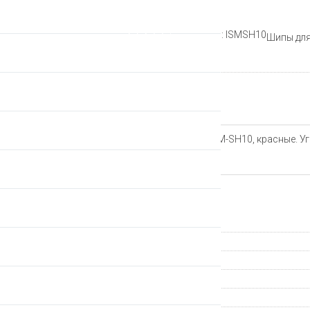
Рейтинг:
Артикул: ISMSH10
Шипы для
Производитель
Описание
Шипы для педалей Shimano SM-SH10, красные. Уг
Характеристики
Страна происхождения
Группа компонентов
Производитель
Тип педалей
Гарантия