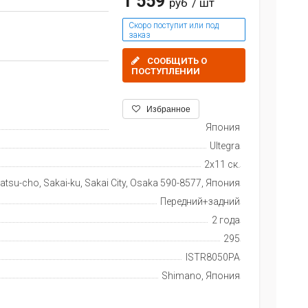
1 559
руб
/ шт
Скоро поступит или под
заказ
СООБЩИТЬ О
ПОСТУПЛЕНИИ
Избранное
Япония
Ultegra
2x11 ск.
tsu-cho, Sakai-ku, Sakai City, Osaka 590-8577, Япония
Передний+задний
2 года
295
ISTR8050PA
Shimano, Япония