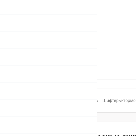
Главная
Каталог
Shimano Di2
Шифтеры-тормозн