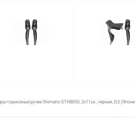
ы-тормозные ручки Shimano ST-R8050, 2х11ск., черная, Di2 (Япони