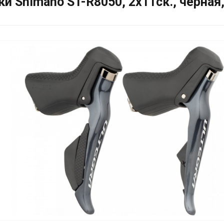
Shimano ST-R8050, 2х11ск., черная,