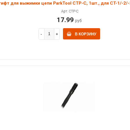
ифт для выжимки цепи ParkTool CTP-C, 1шт., для CT-1/-2/-
Арт: CTP-C
17.99
руб
В КОРЗИНУ