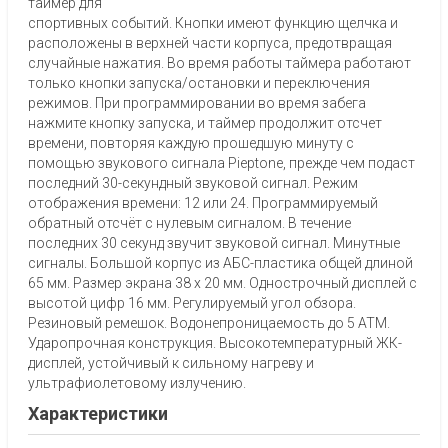
таймер для
спортивных событий. Кнопки имеют функцию щелчка и
расположены в верхней части корпуса, предотвращая
случайные нажатия. Во время работы таймера работают
только кнопки запуска/остановки и переключения
режимов. При программировании во время забега
нажмите кнопку запуска, и таймер продолжит отсчет
времени, повторяя каждую прошедшую минуту с
помощью звукового сигнала Pieptone, прежде чем подаст
последний 30-секундный звуковой сигнал. Режим
отображения времени: 12 или 24. Программируемый
обратный отсчёт с нулевым сигналом. В течение
последних 30 секунд звучит звуковой сигнал. Минутные
сигналы. Большой корпус из АБС-пластика общей длиной
65 мм. Размер экрана 38 x 20 мм. Однострочный дисплей с
высотой цифр 16 мм. Регулируемый угол обзора.
Резиновый ремешок. Водонепроницаемость до 5 АТМ.
Ударопрочная конструкция. Высокотемпературный ЖК-
дисплей, устойчивый к сильному нагреву и
ультрафиолетовому излучению.
Характеристики