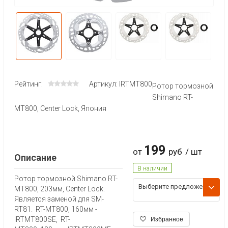
Рейтинг:
Артикул: IRTMT800
Ротор тормозной
Shimano RT-
MT800, Center Lock, Япония
199
от
руб
/ шт
Описание
В наличии
Ротор тормозной Shimano RT-
Выберите предложени
MT800, 203мм, Center Lock.
е
Является заменой для SM-
RT81. RT-MT800, 160мм -
IRTMT800SE, RT-
Избранное