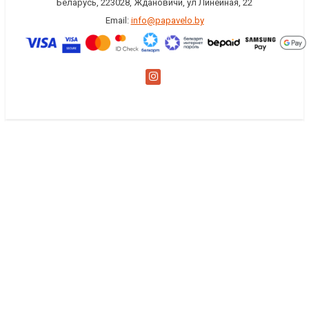
Беларусь, 223028, Ждановичи, ул Линейная, 22
Email:
info@papavelo.by
×
Заказать обратный звонок
Имя
*
Телефон
Комментарий