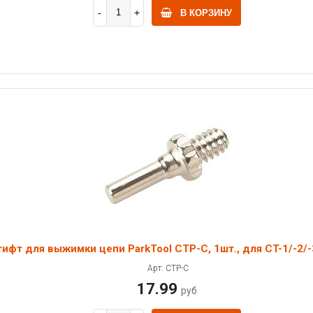
В КОРЗИНУ
ифт для выжимки цепи ParkTool CTP-C, 1шт., для CT-1/-2/-
Арт: CTP-C
17.99
руб