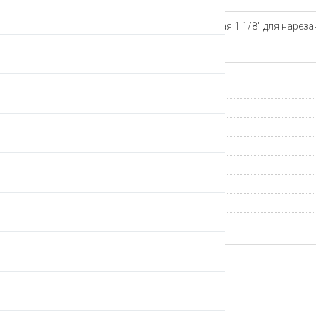
Плашка CYCLUS TOOLS круглая 1 1/8'' для нареза
Характеристики
Страна происхождения
Группа компонентов
Производитель
Гарантия
Артикул
Назначение инструмента
Производитель
ВЕРНУТЬСЯ НАЗАД