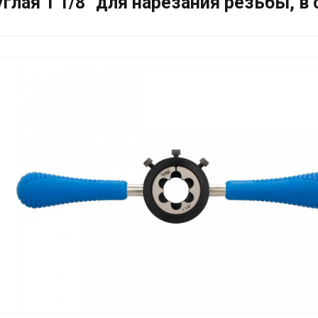
лая 1 1/8'' для нарезания резьбы, в