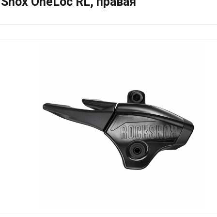
Shox OneLoc RL, правая