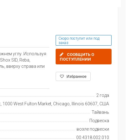
Скоро поступит или под
заказ
ижнем углу. Используя
СООБЩИТЬ О
ПОСТУПЛЕНИИ
hox SID, Reba,
уль, вверху справа или
Избранное
2 года
 1000 West Fulton Market, Chicago, Illinois 60607, США
Тайвань
Подвеска
возле подвески
00.4318.002.010