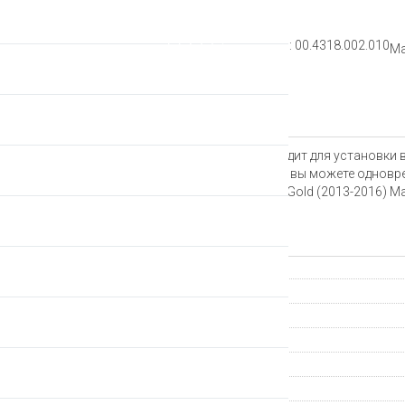
Рейтинг:
Артикул: 00.4318.002.010
Ма
Описание
Переключатель OneLoc подходит для установки в
рычаг переключения передач, вы можете одновре
Revelation, Bluto, Sektor, ReconGold (2013-2016)
внизу слева.
Характеристики
Гарантия
Производитель
Страна происхождения
Группа компонентов
Назначение
Артикул