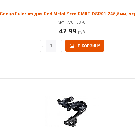
Спица Fulcrum для Red Metal Zero RM0F-DSR01 245,5мм, че
Арт: RM0F-DSR01
42.99
руб
В КОРЗИНУ