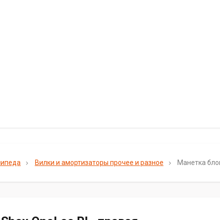
сипеда
Вилки и амортизаторы прочее и разное
Манетка блок