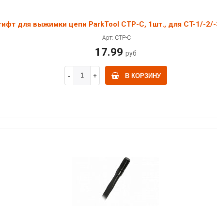
ифт для выжимки цепи ParkTool CTP-C, 1шт., для CT-1/-2/-
Арт: CTP-C
17.99
руб
В КОРЗИНУ