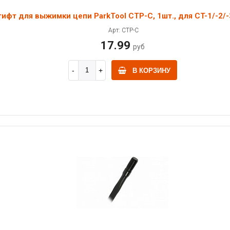
ифт для выжимки цепи ParkTool CTP-C, 1шт., для CT-1/-2/-
Арт: CTP-C
17.99
руб
В КОРЗИНУ