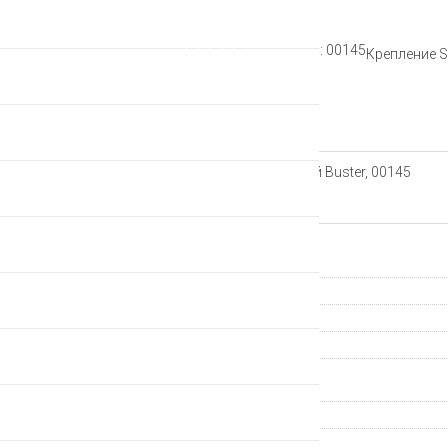
Рейтинг:
Артикул: 00145
Крепление S
Описание
Крепление Sigma для фонарей Buster, 00145
Характеристики
Страна происхождения
Крепление
Группа компонентов
Производитель
Гарантия
Артикул