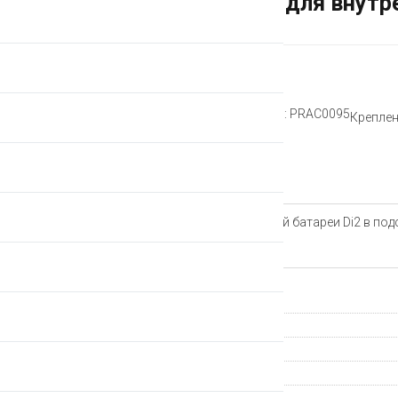
Крепление PRO для внутре
Рейтинг:
Артикул: PRAC0095
Креплен
Описание
Крепление PRO для внутренней батареи Di2 в под
Характеристики
Страна происхождения
Группа компонентов
Производитель
Гарантия