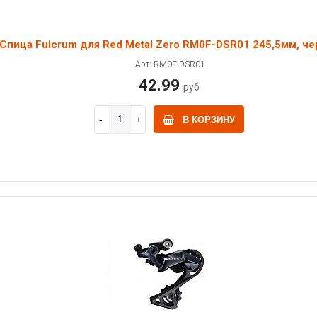
Спица Fulcrum для Red Metal Zero RM0F-DSR01 245,5мм, че
Арт: RM0F-DSR01
42.99
руб
В КОРЗИНУ