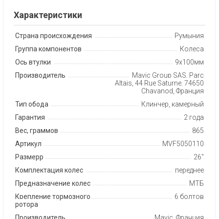
Характеристики
Страна происхождения
Румыния
Группа компонентов
Колеса
Ось втулки
9х100мм
Производитель
Mavic Group SAS, Parc
Altais, 44 Rue Saturne, 74650
Chavanod, Франция
Тип обода
Клинчер, камерный
Гарантия
2 года
Вес, граммов
865
Артикул
MVF5050110
Размерр
26"
Комплектация колес
переднее
Предназначение колес
МТБ
Крепление тормозного
6 болтов
ротора
Производитель
Mavic, Франция