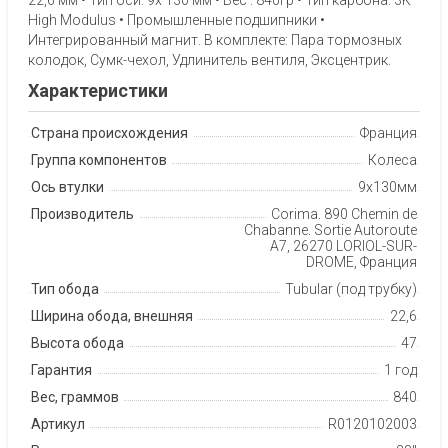
High Modulus • Промышленные подшипники •
Интегрированный магнит. В комплекте: Пара тормозных
колодок, Сумк-чехол, Удлинитель вентиля, Эксцентрик.
Характеристики
Страна происхождения
Франция
Группа компонентов
Колеса
Ось втулки
9х130мм
Производитель
Corima, 890 Chemin de
Chabanne, Sortie Autoroute
A7, 26270 LORIOL-SUR-
DROME, Франция
Тип обода
Tubular (под трубку)
Ширина обода, внешняя
22,6
Высота обода
47
Гарантия
1 год
Вес, граммов
840
Артикул
R0120102003