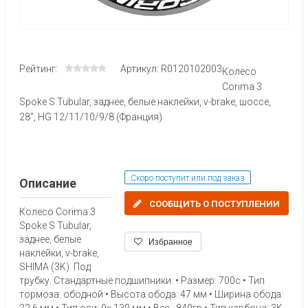
Рейтинг:
Артикул: R0120102003
Колесо
Corima 3
Spoke S Tubular, заднее, белые наклейки, v-brake, шоссе,
28", HG 12/11/10/9/8 (Франция)
Скоро поступит или под заказ
Описание
СООБЩИТЬ О ПОСТУПЛЕНИИ
Колесо Corima 3
Spoke S Tubular,
заднее, белые
Избранное
наклейки, v-brake,
SHIMA (3K). Под
трубку. Стандартные подшипники. • Размер: 700c • Тип
тормоза: ободной • Высота обода: 47 мм • Ширина обода:
22,6 мм • Тип оси: 9x 130 мм • Вес : 840гр • Тип карбона: 3K