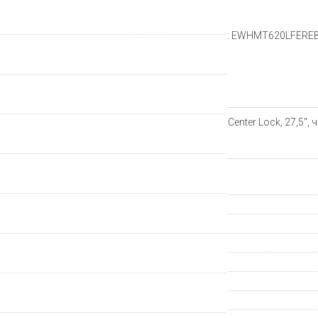
Рейтинг:
Артикул: EWHMT620LFERE
Описание
Колеса Shimano WH-MT620-B Center Lock, 27,5'', 
Характеристики
Страна происхождения
Группа компонентов
Количество отверстий
Ось втулки
Производитель
Тип обода
Ширина обода, внешняя