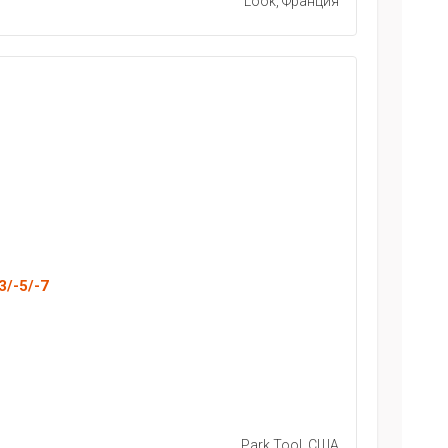
Look, Франция
3/-5/-7
Park Tool, США