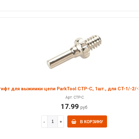
ифт для выжимки цепи ParkTool CTP-C, 1шт., для CT-1/-2/-
Арт: CTP-C
17.99
руб
В КОРЗИНУ