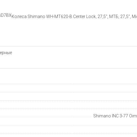
BD7BX
Колеса Shimano WH-MT620-B Center Lock, 27,5'', МТБ, 27,5", Mi
черные
Shimano INC 3-77 Oima