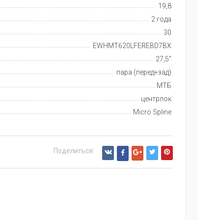
19,8
2 года
30
EWHMT620LFEREBD7BX
27,5"
пара (перед+зад)
МТБ
центрлок
Micro Spline
Поделиться: