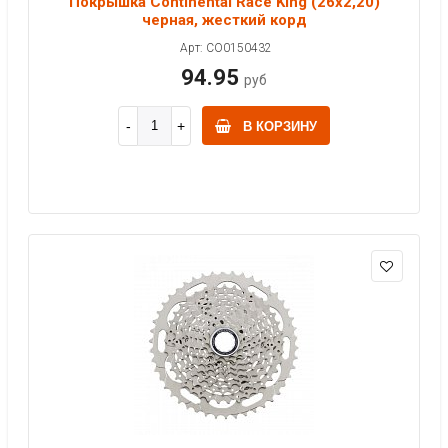
Покрышка Continental Race King (26x2,20)
черная, жесткий корд
Арт: CO0150432
94.95
руб
В КОРЗИНУ