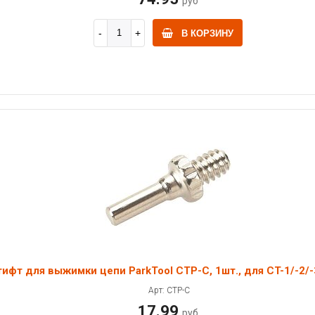
руб
В КОРЗИНУ
ифт для выжимки цепи ParkTool CTP-C, 1шт., для CT-1/-2/-
Арт: CTP-C
17.99
руб