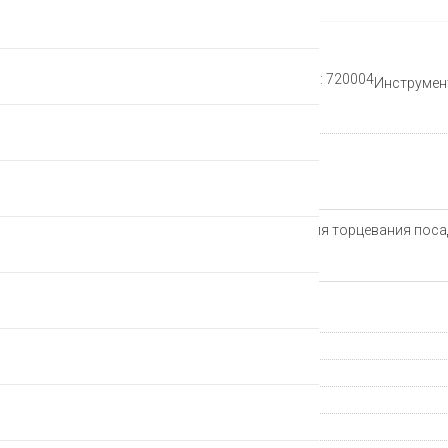
Рейтинг:
Артикул: 720004
Инструмент
Производитель
Описание
Инструмент CYCLUS TOOLS для торцевания посад
Характеристики
Страна происхождения
Группа компонентов
Производитель
Гарантия
Артикул