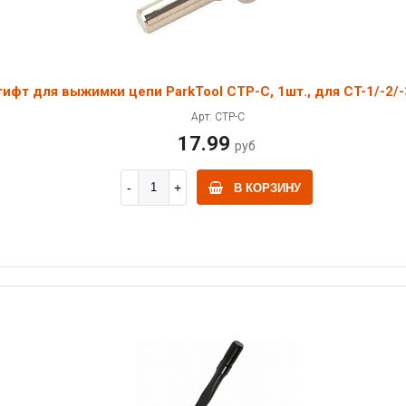
ифт для выжимки цепи ParkTool CTP-C, 1шт., для CT-1/-2/-
Арт: CTP-C
17.99
руб
В КОРЗИНУ