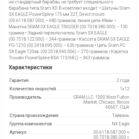
на стандартный барабан, не требует специального
барабана типа Sram XD. В комплект входит: • Шатуны Sram
SX EAGLE PowerSpline 175 мм 32T, Direct mount
(00.6118.587.000) – 685 граммов, линия цепи 49мм. •
Манетка SRAM SX EAGLE TRIGGER (00.7018.385.000) – 130
грамма • Задний переключатель Sram SX EAGLE
(00.7518.122.000) – 344 граммов • Кассета SRAM SX EAGLE
PG-1210 (00.2418.095.000) – 630 граммов • Цепь Sram PC
SX Eagle 120зв. (00.2518.040.006) – 270 граммов • Каретка
Truvativ PowerSpline BSA 113/68 () – 363 граммов
Характеристики
Гарантия
2 года
Количество скоростей
1x12
Производитель
SRAM LLC, 1000 West Fulton
Market, Chicago, Illinois
60607, США
Страна происхождения
Тайвань
Группа компонентов
NX Eagle
Артикул
00.6118.587.000 +
00.7018.385.000 +