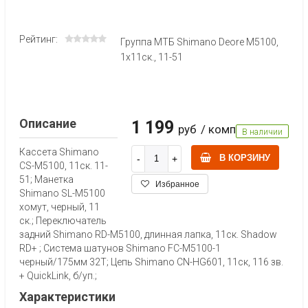
Рейтинг:
Группа МТБ Shimano Deore M5100,
1х11ск., 11-51
Описание
1 199
руб
/ комп
В наличии
Кассета Shimano
В КОРЗИНУ
CS-M5100, 11ск. 11-
51; Манетка
Избранное
Shimano SL-M5100
хомут, черный, 11
ск.; Переключатель
задний Shimano RD-M5100, длинная лапка, 11ск. Shadow
RD+ ; Система шатунов Shimano FC-M5100-1
черный/175мм 32T; Цепь Shimano CN-HG601, 11ск, 116 зв.
+ QuickLink, б/уп.;
Характеристики