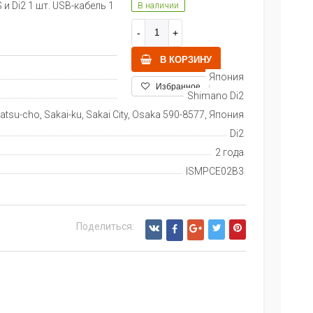
и Di2 1 шт. USB-кабель 1
В наличии
В КОРЗИНУ
Япония
Избранное
Shimano Di2
tsu-cho, Sakai-ku, Sakai City, Osaka 590-8577, Япония
Di2
2 года
ISMPCE02B3
Поделиться: