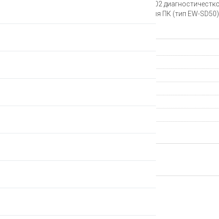
Устройство Shimano SM-PCE02 диагностичесткое, 
шт. соединительный кабель для ПК (тип EW-SD50)
Характеристики
Страна происхождения
Группа компонентов
Производитель
Тип переключателя
Гарантия
Артикул
ВЕРНУТЬСЯ НАЗАД