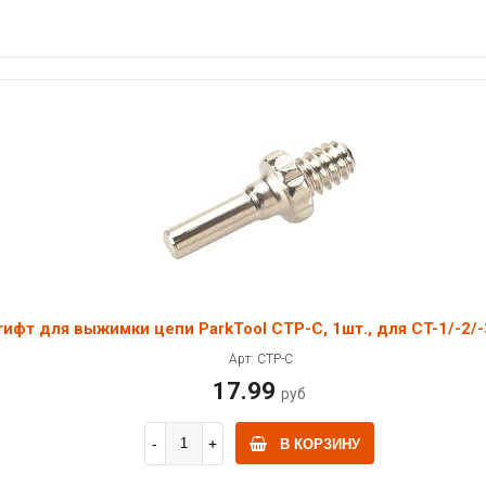
ифт для выжимки цепи ParkTool CTP-C, 1шт., для CT-1/-2/-
Арт: CTP-C
17.99
руб
В КОРЗИНУ