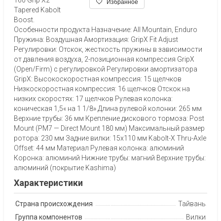
Избранное
Tapered Kabolt
Boost.
Особенности продукта Назначение: All Mountain, Enduro
Пружина: Воздушная Амортизация: GripX Fit Adjust
Регулировки: Отскок, жесткость пружины в зависимости
от давления воздуха, 2-позиционная компрессия GripX
(Open/Firm) с регулировкой Регулировки амортизатора
GripX: Высокоскоростная компрессия: 15 щелчков
Низкоскоростная компрессия: 16 щелчков Отскок на
низких скоростях: 17 щелчков Рулевая колонка:
коническая 1,5« на 1 1/8» Длина рулевой колонки: 265 мм
Верхние трубы: 36 мм Крепление дискового тормоза: Post
Mount (PM7 — Direct Mount 180 мм) Максимальный размер
ротора: 230 мм Задние вилки: 15x110 мм Kabolt-X Thru-Axle
Offset: 44 мм Материал Рулевая колонка: алюминий
Коронка: алюминий Нижние трубы: магний Верхние трубы:
алюминий (покрытие Kashima)
Характеристики
Страна происхождения
Тайвань
Группа компонентов
Вилки