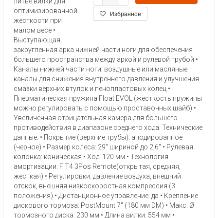
литье вилки для
оптимизированной
Избранное
жесткости при
малом весе •
Выступающая,
закругленная арка нижней части ноги для обеспечения
большего пространства между аркой и рулевой трубой •
Каналы нижней части ноги: воздушные или масляные
каналы для снижения внутреннего давления и улучшения
смазки верхних втулок и пенопластовых колец •
Пневматическая пружина Float EVOL (жесткость пружины
можно регулировать с помощью проставочных шайб) •
Увеличенная отрицательная камера для большего
противодействия в диапазоне среднего хода. Технические
данные: • Покрытие (верхние трубы): анодированное
(черное) • Размер колеса: 29" шириной до 2,6" • Рулевая
колонка: коническая • Ход: 120 мм • Технология
амортизации: FIT4 3Pos Remote(открытая, средняя,
жесткая) • Регулировки: давление воздуха, внешний
отскок, внешняя низкоскоростная компрессия (3
положения) • Дистанционное управление: да • Крепление
дискового тормоза: PostMount 7" (180 мм DM) • Макс. Ø
тормозного диска: 230 мм • Длина вилки: 554 мм •