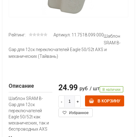
Рейтинг:
Артикул: 11.7518.099.000
Шаблон
SRAM B-
Gap для 12ск переключателей Eagle 50/52t AXS и
механических (Тайвань)
Описание
24.99
руб
/ шт
В наличии
Шаблон SRAM B-
В КОРЗИНУ
Gap для 12ск
переключателей
Избранное
Eagle 50/52t как
механических, так и
беспроводных AXS