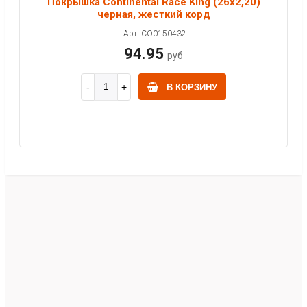
Покрышка Continental Race King (26x2,20)
черная, жесткий корд
Арт: CO0150432
94.95
руб
В КОРЗИНУ