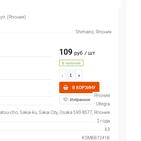
 уп. (Япония)
Shimano, Япония
109
руб
/ шт
В наличии
В КОРЗИНУ
Япония
Избранное
Ultegra
tsu-cho, Sakai-ku, Sakai City, Osaka 590-8577, Япония
2 года
63
KSMBB7241B