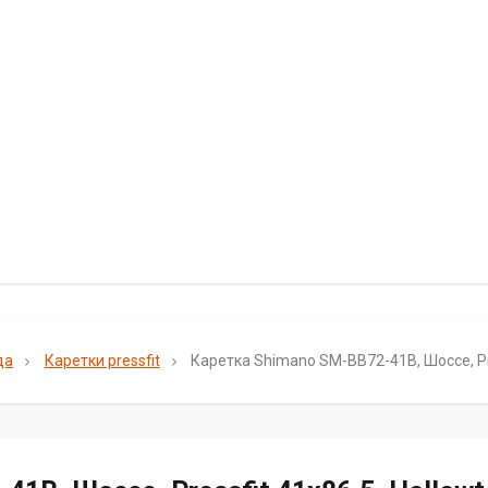
да
Каретки pressfit
Каретка Shimano SM-BB72-41B, Шоссе, Press