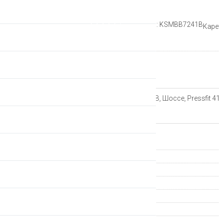
Рейтинг:
Артикул: KSMBB7241B
Каре
Производитель
Описание
Каретка Shimano SM-BB72-41B, Шоссе, Pressfit 41x8
Характеристики
Страна происхождения
Группа компонентов
Производитель
Гарантия
Вес, граммов
Артикул