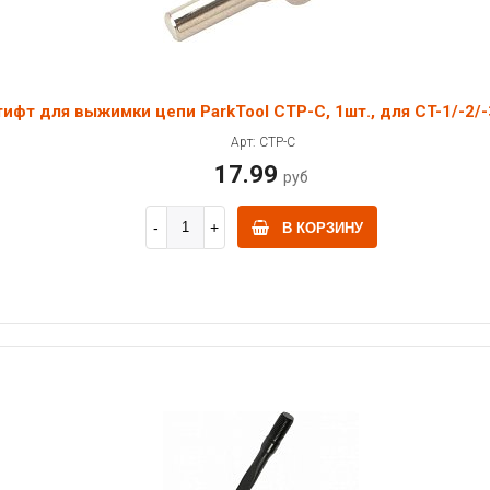
ифт для выжимки цепи ParkTool CTP-C, 1шт., для CT-1/-2/-
Арт: CTP-C
17.99
руб
В КОРЗИНУ