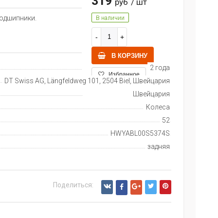
319
руб
/ шт
подшипники.
В наличии
В КОРЗИНУ
2 года
Избранное
DT Swiss AG, Längfeldweg 101, 2504 Biel, Швейцария
Швейцария
Колеса
52
HWYABL00S5374S
задняя
Поделиться: