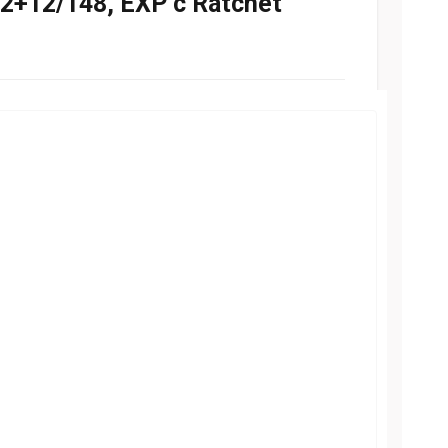
42+12/148, EXP с Ratchet