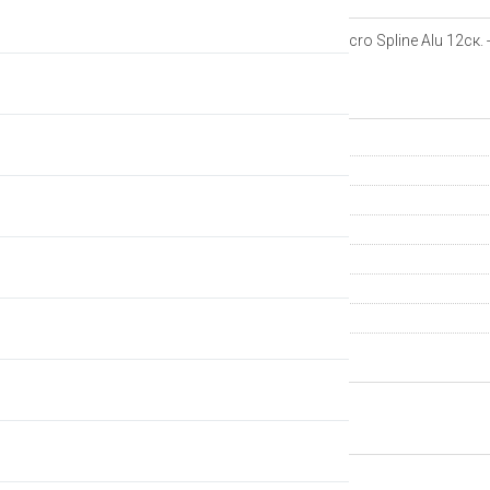
Барабан DT Swiss Shimano Micro Spline Alu 12ск.
Алюминиевый корпус.
Характеристики
Гарантия
Производитель
Страна происхождения
Группа компонентов
Вес, граммов
Артикул
Передняя/задняя
ВЕРНУТЬСЯ НАЗАД